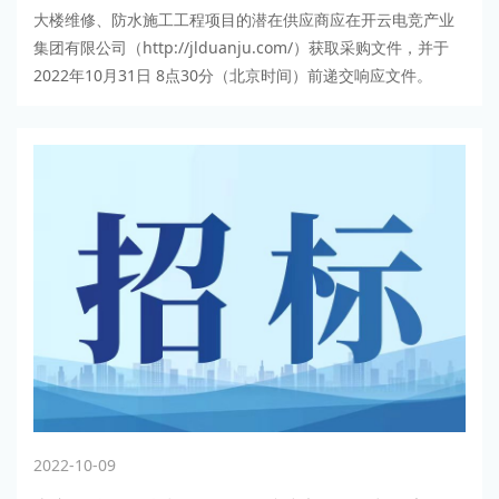
大楼维修、防水施工工程项目的潜在供应商应在开云电竞产业
集团有限公司（http://jlduanju.com/）获取采购文件，并于
2022年10月31日 8点30分（北京时间）前递交响应文件。
2022-10-09