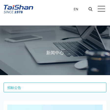
开云电竞(中国)官方网站
EN
新闻中心
招标公告