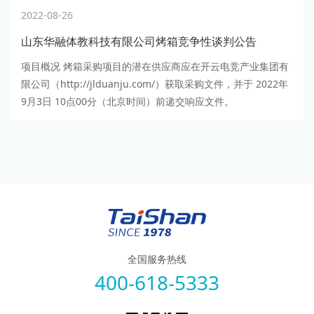
2022-08-26
山东华融体教科技有限公司烤箱竞争性谈判公告
项目概况 烤箱采购项目的潜在供应商应在开云电竞产业集团有
限公司（http://jlduanju.com/）获取采购文件，并于 2022年
9月3日 10点00分（北京时间）前递交响应文件。
全国服务热线
400-618-5333