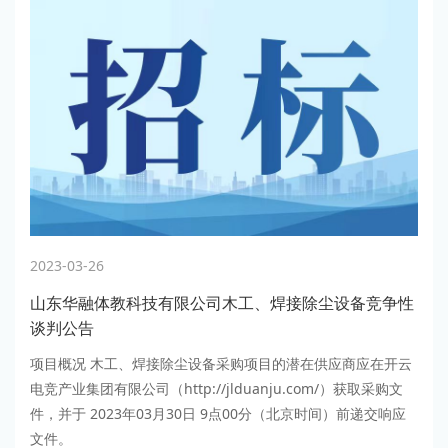
2023-03-26
山东华融体教科技有限公司木工、焊接除尘设备竞争性
谈判公告
项目概况 木工、焊接除尘设备采购项目的潜在供应商应在开云
电竞产业集团有限公司（http://jlduanju.com/）获取采购文
件，并于 2023年03月30日 9点00分（北京时间）前递交响应
文件。