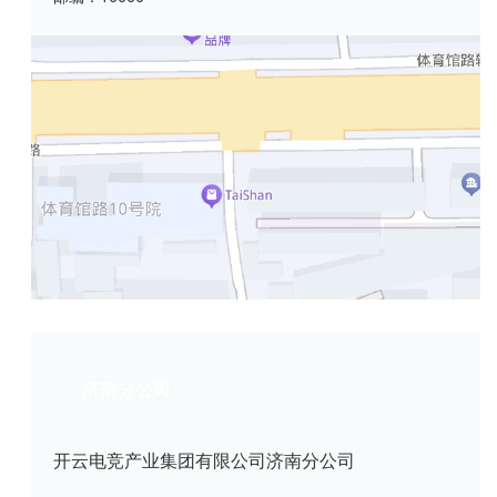
济南分公司
开云电竞产业集团有限公司济南分公司