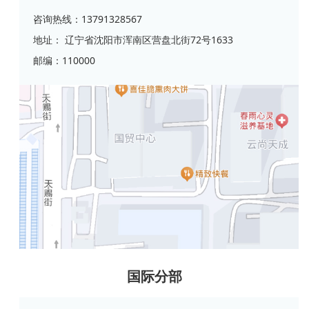
咨询热线：13791328567
地址： 辽宁省沈阳市浑南区营盘北街72号1633
邮编：110000
国际分部