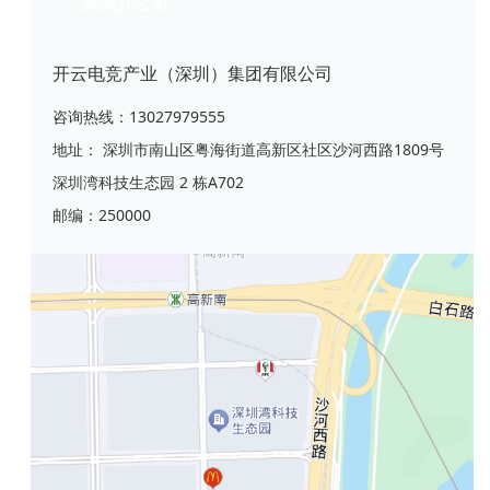
深圳分公司
开云电竞产业（深圳）集团有限公司
咨询热线：13027979555
地址： 深圳市南山区粤海街道高新区社区沙河西路1809号
深圳湾科技生态园 2 栋A702
邮编：250000