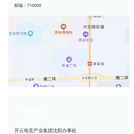
邮编：710000
沈阳办事处
开云电竞产业集团沈阳办事处